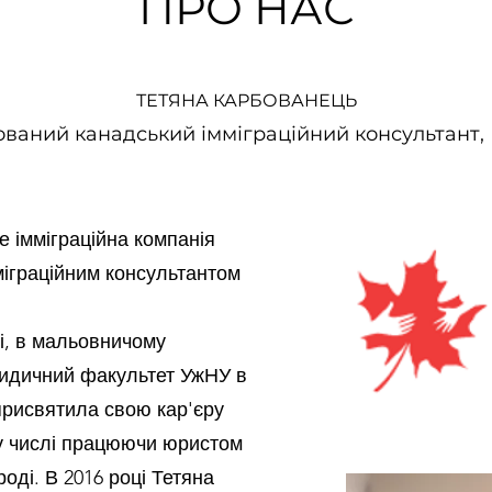
ПРО НАС
ТЕТЯНА КАРБОВАНЕЦЬ
ований канадський імміграційний консультант, 
е імміграційна компанія
міграційним консультантом
і, в мальовничому
ридичний факультет УжНУ в
 присвятила свою кар'єру
му числі працюючи юристом
роді. В 2016 році Тетяна