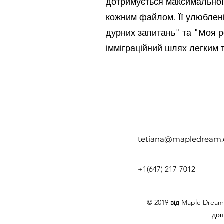
дотримується максимальної 
кожним файлом. Її улюблені
дурних запитань" та "Моя р
імміграційний шлях легким 
tetiana@mapledream.
+1(647) 217-7012
© 2019 від Maple Dream
доп