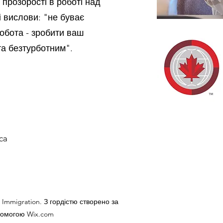
прозорості в роботі над
 вислови: "не буває
обота - зробити ваш
та безтурботним".
ca
 Immigration. З гордістю створено за
омогою Wix.com