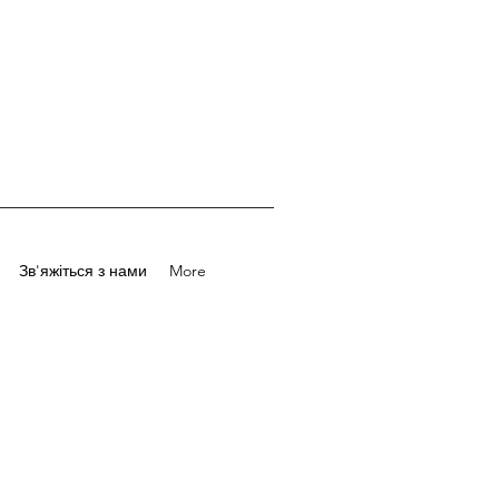
Зв'яжіться з нами
More