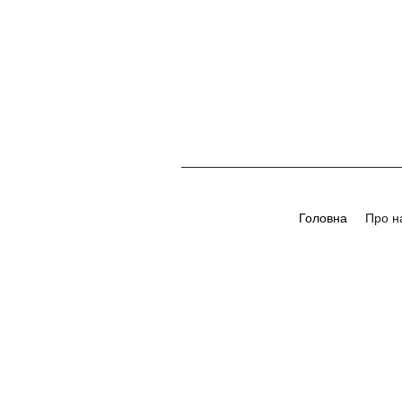
Головна
Про н