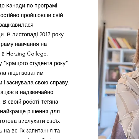
 до Канади по програмі
амостійно пройшовши свій
 зацікавилася
и. В листопаді 2017 року
граму навчання на
 в Herzing College,
у "кращого студента року".
тала ліцензованим
м і заснувала свою справу.
працює в надзвичайно
. В своїй роботі Тетяна
 найкраще рішення для
 готова вислухати своїх
ь на всі їх запитання та