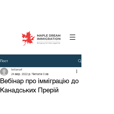
Пост
tetiana4
24 вер. 2022 р.
Читати 0 хв
Вебінар про імміграцію до
Канадських Прерій